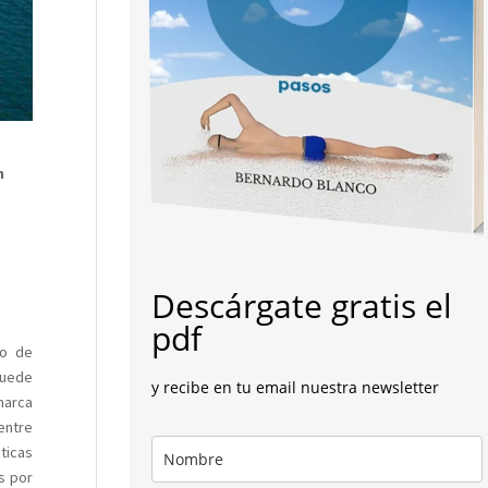
s
n
Descárgate gratis el
pdf
po de
 puede
y recibe en tu email nuestra newsletter
 marca
entre
ticas
s por