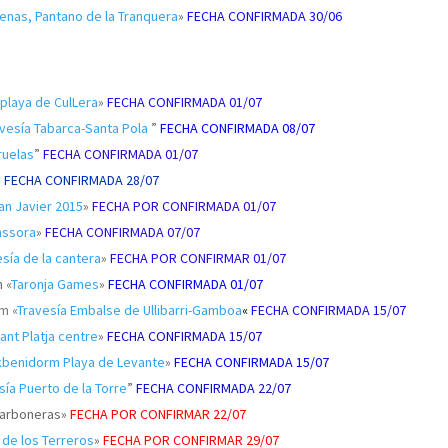
arenas, Pantano de la Tranquera
»
FECHA CONFIRMADA 30/06
a playa de CulLera
»
FECHA CONFIRMADA 01/07
avesía Tabarca-Santa Pola
”
FECHA CONFIRMADA 08/07
Iruelas
”
FECHA CONFIRMADA 01/07
»
FECHA CONFIRMADA 28/07
San Javier 2015
»
FECHA POR CONFIRMADA 01/07
massora
»
FECHA CONFIRMADA 07/07
vesía de la cantera
»
FECHA POR CONFIRMAR 01/07
 «
Taronja Games
»
FECHA CONFIRMADA 01/07
m «
Travesía
Embalse de Ullibarri-Gamboa
«
FECHA CONFIRMADA 15/07
dant Platja centre
»
FECHA CONFIRMADA 15/07
akbenidorm Playa de Levante
»
FECHA CONFIRMADA 15/07
sía Puerto de la Torre
”
FECHA CONFIRMADA 22/07
 Carboneras»
FECHA POR CONFIRMAR 22/07
 de los Terreros
»
FECHA POR CONFIRMAR 29/07