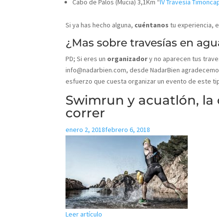
Cabo de Palos (Mucia) 3,1Km “
IV Travesía Timonca
Si ya has hecho alguna,
cuéntanos
tu experiencia, e
¿Mas sobre travesías en agu
PD; Si eres un
organizador
y no aparecen tus trave
info@nadarbien.com, desde NadarBien agradecemos
esfuerzo que cuesta organizar un evento de este ti
Swimrun y acuatlón, la
correr
enero 2, 2018
febrero 6, 2018
Leer artículo