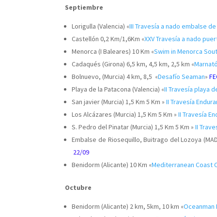
Septiembre
Lorigulla (Valencia) «
III Travesía a nado embalse de 
Castellón 0,2 Km/1,6Km «
XXV Travesía a nado puer
Menorca (I Baleares) 10 Km «
Swim in Menorca Sou
Cadaqués (Girona) 6,5 km, 4,5 km, 2,5 km «
Marnat
Bolnuevo, (Murcia) 4 km, 8,5 «
Desafío Seaman
»
FE
Playa de la Patacona (Valencia) «
II Travesía playa 
San javier (Murcia) 1,5 Km 5 Km »
II Travesía Endur
Los Alcázares (Murcia) 1,5 Km 5 Km »
II Travesía E
S. Pedro del Pinatar (Murcia) 1,5 Km 5 Km »
II Trav
Embalse de Riosequillo, Buitrago del Lozoya (MAD
22/09
Benidorm (Alicante) 10 Km «
Mediterranean Coast C
Octubre
Benidorm (Alicante) 2 km, 5km, 10 km «
Oceanman 