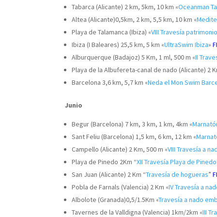
Tabarca (Alicante) 2 km, 5km, 10 km «
Oceanman Ta
Altea (Alicante)0,5km, 2 km, 5,5 km, 10 km «
Medite
Playa de Talamanca (Ibiza) «
VIII Travesía patrimon
Ibiza (I Baleares) 25,5 km, 5 km «
UltraSwim Ibiza
»
F
Alburquerque (Badajoz) 5 Km, 1 ml, 500 m «
II Trave
Playa de la Albufereta-canal de nado (Alicante) 2 
Barcelona 3,6 km, 5,7 km «
Neda el Mon Swim Barc
Junio
Begur (Barcelona) 7 km, 3 km, 1 km, 4km «
Marnató
Sant Feliu (Barcelona) 1,5 km, 6 km, 12 km «
Marnat
Campello (Alicante) 2 Km, 500 m «
VIII Travesía a n
Playa de Pinedo 2Km “
XII Travesía Playa de Pinedo
San Juan (Alicante) 2 Km “
Travesía de hogueras
”
F
Pobla de Farnals (Valencia) 2 Km «
IV Travesía a na
Albolote (Granada)0,5/1.5Km «
Travesía a nado emb
Tavernes de la Valldigna (Valencia) 1km/2km «
III T