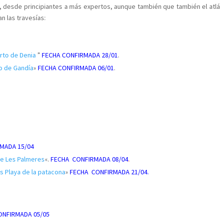
, desde principiantes a más expertos, aunque también que también el atlá
n las travesías:
erto de Denia
”
FECHA CONFIRMADA 28/01
.
to de Gandía
»
FECHA CONFIRMADA 06/01
.
MADA 15/04
 de Les Palmeres
«.
FECHA CONFIRMADA 08/04
.
os Playa de la patacona
»
FECHA CONFIRMADA 21/04.
ONFIRMADA 05/05