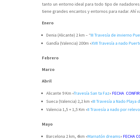
tanto un entorno ideal para todo tipo de nadadores
tiene grandes encantos y entornos para nadar. Ahí va
Enero
Denia (Alicante) 2 km – “
III Travesía de invierno Pu
Gandía (Valencia) 200m «
XVII Travesía a nado Puer
Febrero
Marzo
Abril
Alicante 9 Km «
Travesía San ta Faz
»
FECHA CONFIR
Sueca (Valencia) 2,2 km «
III Travesía a Nado Playa
Valencia 1,5 + 1,5 Km «
II Travesía a nado por relev
Mayo
Barcelona 2 km, 4km «
Marnatón dreams
»
FECHA C