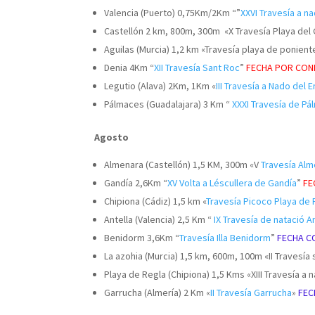
Valencia (Puerto) 0,75Km/2Km “”
XXVI Travesía a n
Castellón 2 km, 800m, 300m «X Travesía Playa del
Aguilas (Murcia) 1,2 km «Travesía playa de ponien
Denia 4Km “
XII Travesía Sant Roc
”
FECHA POR CON
Legutio (Alava) 2Km, 1Km «
III Travesía a Nado del 
Pálmaces (Guadalajara) 3 Km “
XXXI Travesía de P
Agosto
Almenara (Castellón) 1,5 KM, 300m «V
Travesía Alm
Gandía 2,6Km “
XV Volta a Léscullera de Gandía
”
FE
Chipiona (Cádiz) 1,5 km «
Travesía Picoco Playa de 
Antella (Valencia) 2,5 Km “
IX Travesía de natació A
Benidorm 3,6Km “
Travesía Illa Benidorm
”
FECHA C
La azohia (Murcia) 1,5 km, 600m, 100m «II Travesía 
Playa de Regla (Chipiona) 1,5 Kms «XIII Travesía a
Garrucha (Almería) 2 Km «
II Travesía Garrucha
»
FEC