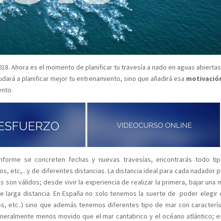
18. Ahora es el momento de planificar tu travesía a nado en aguas abierta
yudará a planificar mejor tu entrenamiento, sino que añadirá esa
motivació
ento.
onforme se concreten fechas y nuevas travesías, encontrarás todo ti
os, etc,.. y de diferentes distancias. La distancia ideal para cada nadador
s son válidos; desde vivir la experiencia de realizar la primera, bajar una
de larga distancia. En España no solo tenemos la suerte de poder elegir 
os, etc..) sino que además tenemos diferentes tipo de mar con caracterís
eneralmente menos movido que el mar cantabrico y el océano atlántico; e