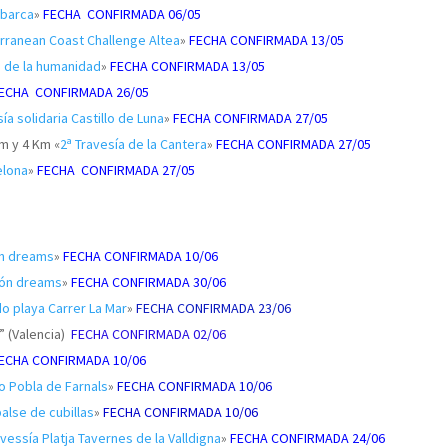
barca
»
FECHA CONFIRMADA 06/05
rranean Coast Challenge Altea
»
FECHA CONFIRMADA 13/05
io de la humanidad
»
FECHA CONFIRMADA 13/05
ECHA CONFIRMADA 26/05
sía solidaria Castillo de Luna
»
FECHA CONFIRMADA 27/05
Km y 4 Km «
2ª Travesía de la Cantera
»
FECHA CONFIRMADA 27/05
elona
»
FECHA CONFIRMADA
27/05
n dreams
»
FECHA CONFIRMADA 10/06
ón dreams
»
FECHA CONFIRMADA 30/06
ado playa Carrer La Mar
»
FECHA CONFIRMADA 23/06
” (Valencia)
FECHA CONFIRMADA 02/06
ECHA CONFIRMADA 10/06
do Pobla de Farnals
»
FECHA CONFIRMADA 10/06
alse de cubillas
»
FECHA CONFIRMADA 10/06
ravessía Platja Tavernes de la Valldigna
»
FECHA CONFIRMADA 24/06