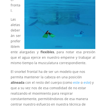
fronta
l.
Las
aletas
deber
án ser
prefer
iblem
ente alargadas y
flexibles
, para notar esa presión
que el agua ejerce en nuestro empeine y trabajar al
mismo tiempo la musculatura correspondiente.
El snorkel frontal ha de ser un modelo que nos
permita mantener la cabeza en una posición
alineada
con el resto del cuerpo (como
este
o
este
) y
que a su vez nos de esa comodidad de no estar
realizando el movimiento para respirar
constantemente, permitiéndonos de esa manera
centrar nuestro esfuerzo en nuestra técnica de