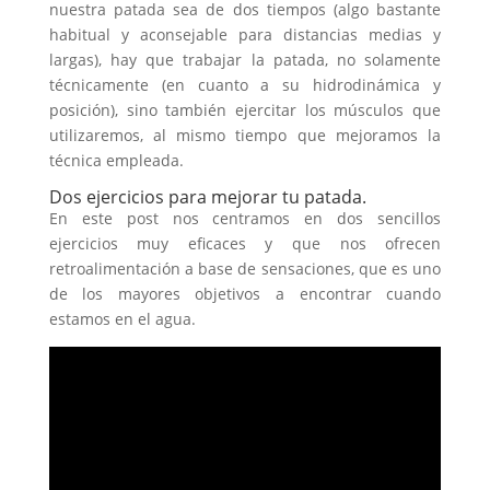
nuestra patada sea de dos tiempos (algo bastante
habitual y aconsejable para distancias medias y
largas), hay que trabajar la patada, no solamente
técnicamente (en cuanto a su hidrodinámica y
posición), sino también ejercitar los músculos que
utilizaremos, al mismo tiempo que mejoramos la
técnica empleada.
Dos ejercicios para mejorar tu patada.
En este post nos centramos en dos sencillos
ejercicios muy eficaces y que nos ofrecen
retroalimentación a base de sensaciones, que es uno
de los mayores objetivos a encontrar cuando
estamos en el agua.