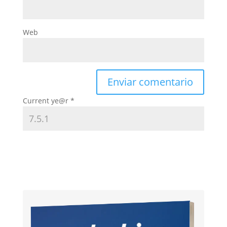
Web
Current ye@r
*