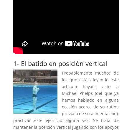
1- El batido en posición vertical
Probablemente muchos de
los que estáis leyendo este
artículo hayáis visto a
Michael Phelps (del que ya
hemos hablado en alguna
ocasión acerca de su rutina
previa o de su alimentación),
practicar este ejercicio alguna vez. Se trata de
mantener la posición vertical jugando con los apoyos