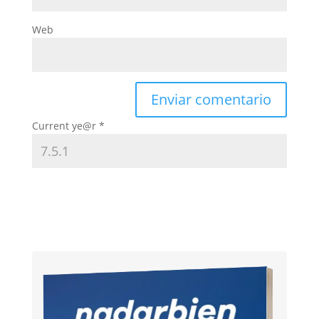
Web
Current ye@r
*