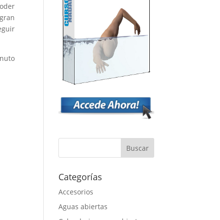
poder
 gran
eguir
inuto
Categorías
Accesorios
Aguas abiertas