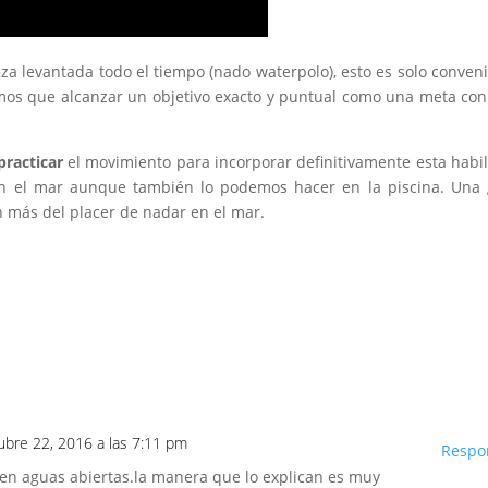
za levantada todo el tiempo (nado waterpolo), esto es solo conven
mos que alcanzar un objetivo exacto y puntual como una meta co
practicar
el movimiento para incorporar definitivamente esta habi
r en el mar aunque también lo podemos hacer en la piscina. Una
n más del placer de nadar en el mar.
tubre 22, 2016 a las 7:11 pm
Respo
 en aguas abiertas.la manera que lo explican es muy