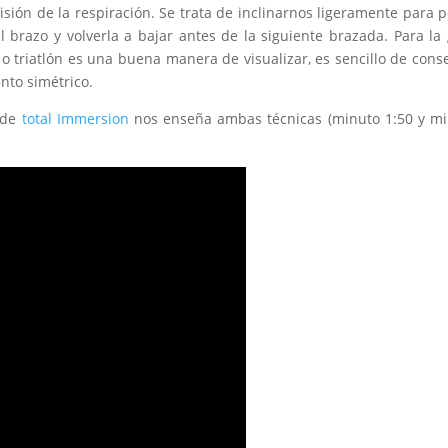
sión de la respiración. Se trata de inclinarnos ligeramente para 
brazo y volverla a bajar antes de la siguiente brazada. Para la
 triatlón es una buena manera de visualizar, es sencillo de cons
nto simétrico.
 de
total Immersion
nos enseña ambas técnicas (minuto 1:50 y m