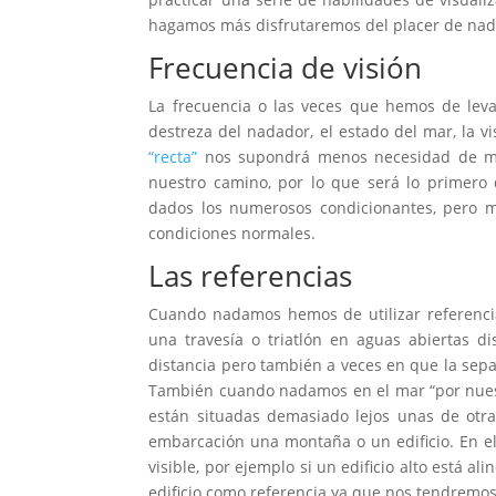
hagamos más disfrutaremos del placer de nada
Frecuencia de visión
La frecuencia o las veces que hemos de lev
destreza del nadador, el estado del mar, la vi
“recta”
nos supondrá menos necesidad de mi
nuestro camino, por lo que será lo primero q
dados los numerosos condicionantes, pero m
condiciones normales.
Las referencias
Cuando nadamos hemos de utilizar referencias
una travesía o triatlón en aguas abiertas d
distancia pero también a veces en que la separ
También cuando nadamos en el mar “por nuest
están situadas demasiado lejos unas de otr
embarcación una montaña o un edificio. En e
visible, por ejemplo si un edificio alto está a
edificio como referencia ya que nos tendremos