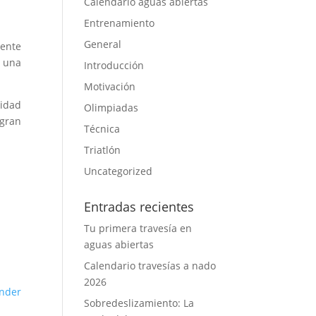
Calendario aguas abiertas
Entrenamiento
General
iente
n una
Introducción
Motivación
lidad
Olimpiadas
 gran
Técnica
Triatlón
Uncategorized
Entradas recientes
Tu primera travesía en
aguas abiertas
Calendario travesías a nado
2026
nder
Sobredeslizamiento: La