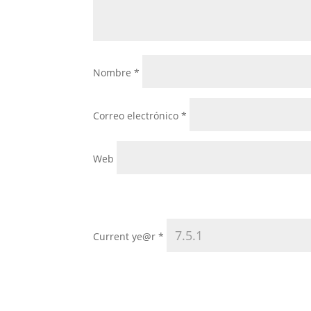
Nombre
*
Correo electrónico
*
Web
Current ye@r
*