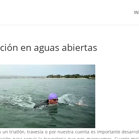
IN
ación en aguas abiertas
n un triatlón, travesía o por nuestra cuenta es importante desarrol
ización para seguir la trayectoria que nos marquemos. Cuanto mej