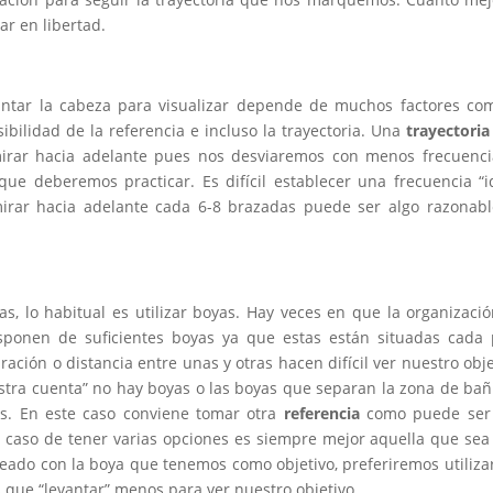
r en libertad.
antar la cabeza para visualizar depende de muchos factores co
sibilidad de la referencia e incluso la trayectoria. Una
trayectoria
rar hacia adelante pues nos desviaremos con menos frecuenci
ue deberemos practicar. Es difícil establecer una frecuencia “i
irar hacia adelante cada 6-8 brazadas puede ser algo razonab
, lo habitual es utilizar boyas. Hay veces en que la organizaci
isponen de suficientes boyas ya que estas están situadas cada
ación o distancia entre unas y otras hacen difícil ver nuestro obje
ra cuenta” no hay boyas o las boyas que separan la zona de bañ
as. En este caso conviene tomar otra
referencia
como puede ser
l caso de tener varias opciones es siempre mejor aquella que se
lineado con la boya que tenemos como objetivo, preferiremos utiliza
 que “levantar” menos para ver nuestro objetivo.