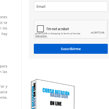
iones
o) se
n los
s hay
Suscribirme
 para
n las
rar y
hacia
ente,