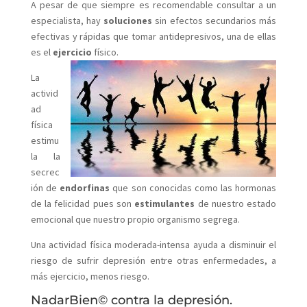
A pesar de que siempre es recomendable consultar a un
especialista, hay
soluciones
sin efectos secundarios más
efectivas y rápidas que tomar antidepresivos, una de ellas
es el
ejercicio
físico.
La
activid
ad
física
estimu
la la
secrec
ión de
endorfinas
que son conocidas como las hormonas
de la felicidad pues son
estimulantes
de nuestro estado
emocional que nuestro propio organismo segrega.
Una actividad física moderada-intensa ayuda a disminuir el
riesgo de sufrir depresión entre otras enfermedades, a
más ejercicio, menos riesgo.
NadarBien© contra la depresión.