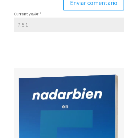
Current ye@r
*